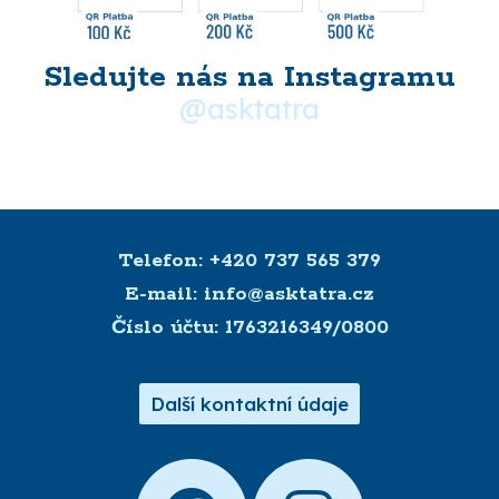
Sledujte nás na Instagramu
@asktatra
Máte dotaz? Domluvte si s námi
schůzku
Telefon: +420 737 565 379
E-mail: info@asktatra.cz
Číslo účtu: 1763216349/0800
Další kontaktní údaje