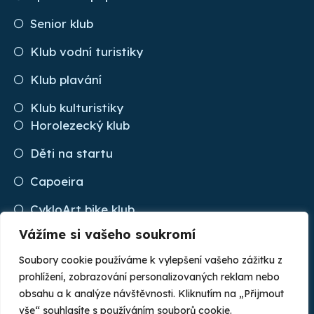
Senior klub
Klub vodní turistiky
Klub plavání
Klub kulturistiky
Horolezecký klub
Děti na startu
Capoeira
CykloArt bike klub
Vážíme si vašeho soukromí
ASPV Kopřivnice
Soubory cookie používáme k vylepšení vašeho zážitku z
prohlížení, zobrazování personalizovaných reklam nebo
obsahu a k analýze návštěvnosti. Kliknutím na „Přijmout
© 2022 ASK Tatra Kopřivnice. All rights reserved. |
vše“ souhlasíte s používáním souborů cookie.