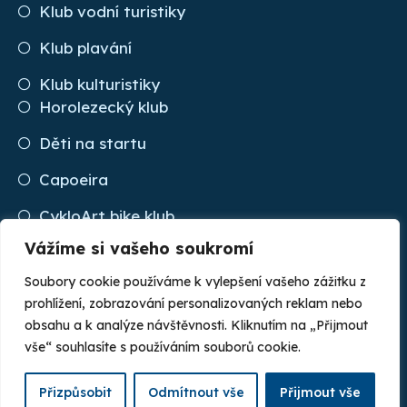
Klub vodní turistiky
Klub plavání
Klub kulturistiky
Horolezecký klub
Děti na startu
Capoeira
CykloArt bike klub
Vážíme si vašeho soukromí
ASPV Kopřivnice
Soubory cookie používáme k vylepšení vašeho zážitku z
prohlížení, zobrazování personalizovaných reklam nebo
obsahu a k analýze návštěvnosti. Kliknutím na „Přijmout
© 2022 ASK Tatra Kopřivnice. All rights reserved. |
vše“ souhlasíte s používáním souborů cookie.
Cookie Policy
Vytvořil Plus Design & Marketing s.r.o.
Přizpůsobit
Odmítnout vše
Přijmout vše