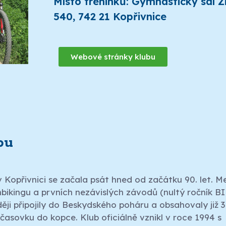
Místo tréninků: Gymnastický sál 
540, 742 21 Kopřivnice
Webové stránky klubu
bu
 v Kopřivnici se začala psát hned od začátku 90. let. M
inbikingu a prvních nezávislých závodů (nultý ročník B
ji připojily do Beskydského poháru a obsahovaly již 3
a časovku do kopce. Klub oficiálně vznikl v roce 1994 s