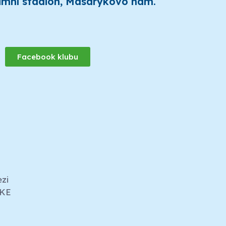
Zimní stadion, Masarykovo nám.
Facebook klubu
ezi
IKE