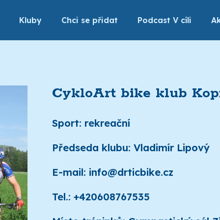
Kluby
Chci se přidat
Podcast V cíli
Ak
CykloArt bike klub Kop
Sport: rekreační
Předseda klubu: Vladimír Lipový
E-mail: info@drticbike.cz
Tel.: +420608767535