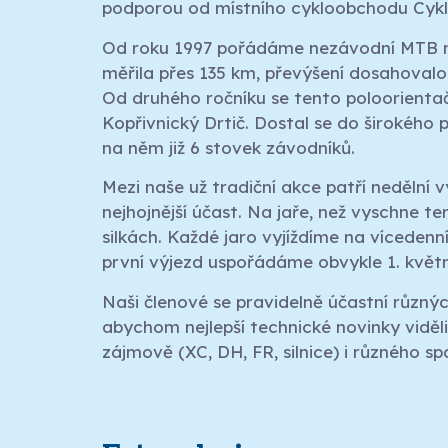
podporou od místního cykloobchodu Cykl
Od roku 1997 pořádáme nezávodní MTB ma
měřila přes 135 km, převýšení dosahovalo
Od druhého ročníku se tento poloorient
Kopřivnický Drtič. Dostal se do širokého 
na něm již 6 stovek závodníků.
Mezi naše už tradiční akce patří nedělní v
nejhojnější účast. Na jaře, než vyschne te
silkách. Každé jaro vyjíždíme na vícedenní
první výjezd uspořádáme obvykle 1. května.
Naši členové se pravidelně účastní různý
abychom nejlepší technické novinky viděli 
zájmově (XC, DH, FR, silnice) i různého s