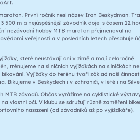
oArt.
raton. První ročník nesl název Iron Beskydman. Tra
 3 500 m a nejúspěšnější závodník dojel s časem 12 hod
ační nezávodní hobby MTB maraton přejmenoval na
povědomí veřejnosti a v posledních letech přesahuje ú
yjížďky, které neustávají ani v zimě a mají celoročně
rén, trénujeme na silničních vyjížďkách na silničkách n
 bikování. Vyjížďky do terénu tvoří základ naší činnosti
 Bikujeme v Beskydech i v zahraničí, v létě i na Silve
ch MTB závodů. Občas vyrážíme na cyklistické výstavy
na vlastní oči. V klubu se sdružují různě zaměření bikeř
portovního nasazení (od závodníků až po vyjížďkáře).