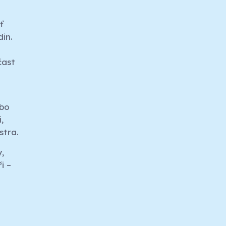
ť
in.
čast
ebo
,
stra.
,
i –