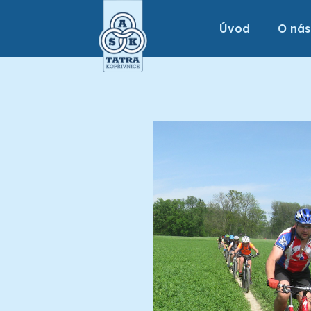
Úvod
O nás