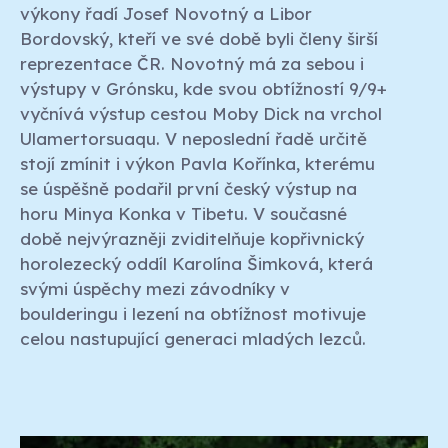
výkony řadí Josef Novotný a Libor
Bordovský, kteří ve své době byli členy širší
reprezentace ČR. Novotný má za sebou i
výstupy v Grónsku, kde svou obtížností 9/9+
vyčnívá výstup cestou Moby Dick na vrchol
Ulamertorsuaqu. V neposlední řadě určitě
stojí zmínit i výkon Pavla Kořínka, kterému
se úspěšně podařil první český výstup na
horu Minya Konka v Tibetu. V současné
době nejvýrazněji zviditelňuje kopřivnický
horolezecký oddíl Karolína Šimková, která
svými úspěchy mezi závodníky v
boulderingu i lezení na obtížnost motivuje
celou nastupující generaci mladých lezců.