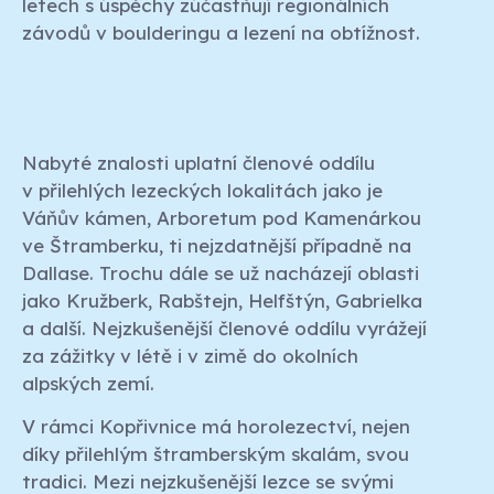
letech s úspěchy zúčastňují regionálních
závodů v boulderingu a lezení na obtížnost.
Nabyté znalosti uplatní členové oddílu
v přilehlých lezeckých lokalitách jako je
Váňův kámen, Arboretum pod Kamenárkou
ve Štramberku, ti nejzdatnější případně na
Dallase. Trochu dále se už nacházejí oblasti
jako Kružberk, Rabštejn, Helfštýn, Gabrielka
a další. Nejzkušenější členové oddílu vyrážejí
za zážitky v létě i v zimě do okolních
alpských zemí.
V rámci Kopřivnice má horolezectví, nejen
díky přilehlým štramberským skalám, svou
tradici. Mezi nejzkušenější lezce se svými