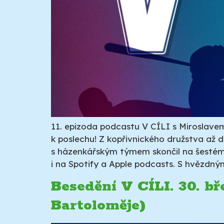
11. epizoda podcastu V CÍLI s Miroslavem
k poslechu! Z kopřivnického družstva až 
s házenkářským týmem skončil na šestém m
i na Spotify a Apple podcasts. S hvězdný
Besedění V CÍLI. 30. b
Bartoloměje)