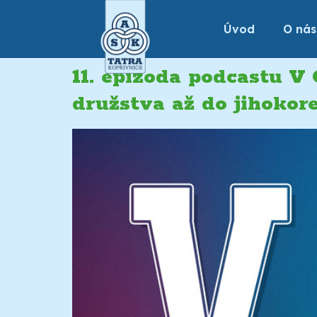
Úvod
O nás
11. epizoda podcastu V
družstva až do jihokore