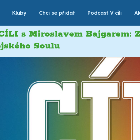
Kluby
Chci se přidat
Podcast V cíli
Ak
 CÍLI s Miroslavem Bajgarem: 
jského Soulu​