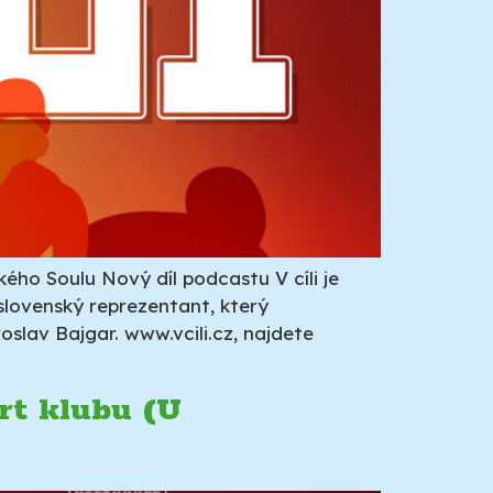
ého Soulu Nový díl podcastu V cíli je
slovenský reprezentant, který
slav Bajgar. www.vcili.cz, najdete
rt klubu (U