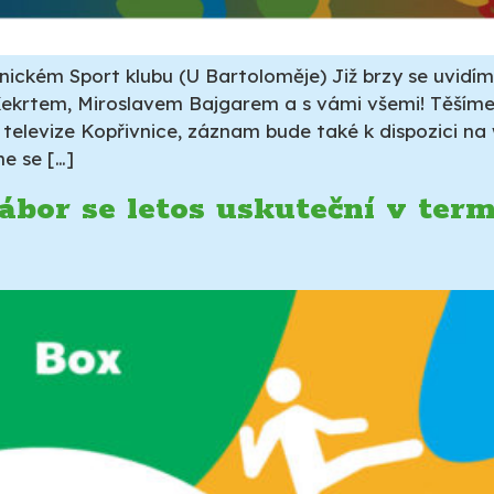
nickém Sport klubu (U Bartoloměje) Již brzy se uvidím
Kekrtem, Miroslavem Bajgarem a s vámi všemi! Těšíme
 televize Kopřivnice, záznam bude také k dispozici na
e se […]
bor se letos uskuteční v termí