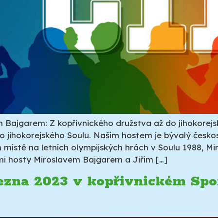
 Bajgarem: Z kopřivnického družstva až do jihokorejsk
do jihokorejského Soulu. Naším hostem je bývalý česko
ístě na letních olympijských hrách v Soulu 1988, Miro
mi hosty Miroslavem Bajgarem a Jiřím […]
řezna 2023 v kopřivnickém Spo