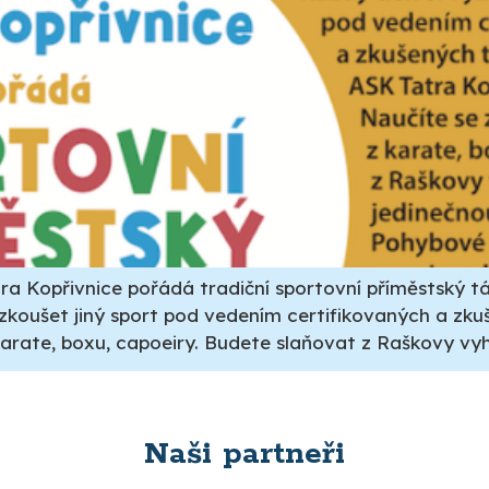
a Kopřivnice pořádá tradiční sportovní příměstský táb
yzkoušet jiný sport pod vedením certifikovaných a zk
karate, boxu, capoeiry. Budete slaňovat z Raškovy vyhl
Naši partneři