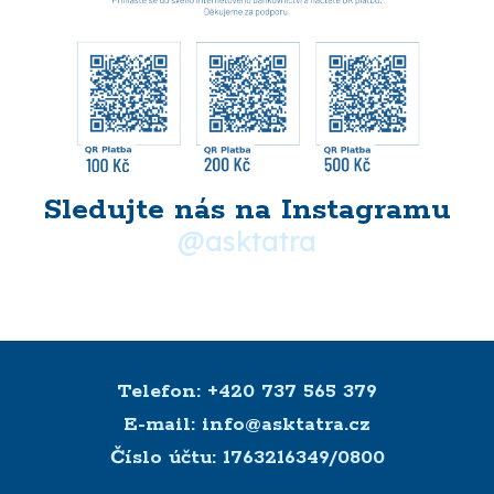
Sledujte nás na Instagramu
@asktatra
Máte dotaz? Domluvte si s námi
schůzku
Telefon: +420 737 565 379
E-mail: info@asktatra.cz
Číslo účtu: 1763216349/0800