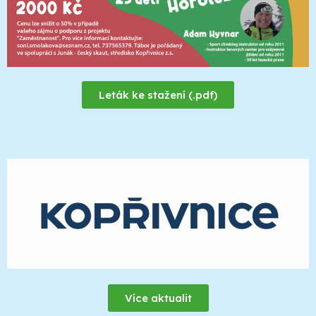
Leták ke stažení (.pdf)
Partneři akce
Více aktualit