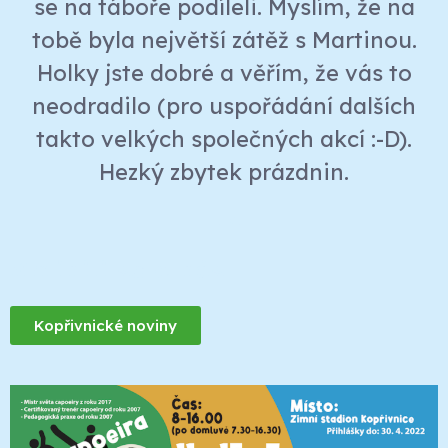
se na táboře podíleli. Myslím, že na
tobě byla největší zátěž s Martinou.
Holky jste dobré a věřím, že vás to
neodradilo (pro uspořádání dalších
takto velkých společných akcí :-D).
Hezký zbytek prázdnin.
L. K.
Zmínili se o nás
Kopřivnické noviny