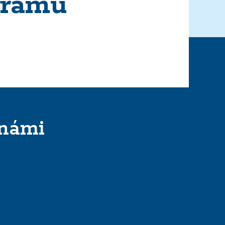
gramu
 námi