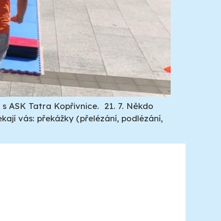
s ASK Tatra Kopřivnice. 21. 7. Někdo
ají vás: překážky (přelézání, podlézání,