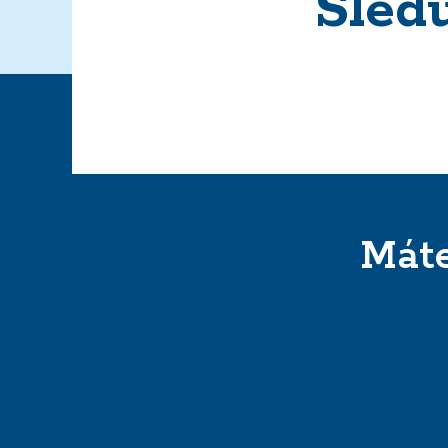
Sled
Máte